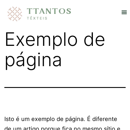
Re
Exemplo de
página
Isto é um exemplo de página. É diferente
de um artigo porque fica no mesmo sítio e